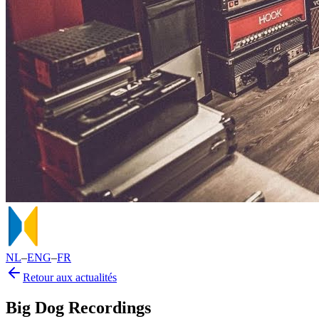
NL
–
ENG
–
FR
Retour aux actualités
Big Dog Recordings