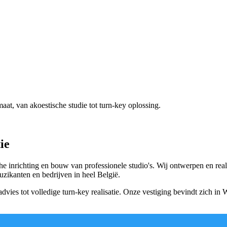
at, van akoestische studie tot turn-key oplossing.
ie
che inrichting en bouw van professionele studio's. Wij ontwerpen en real
zikanten en bedrijven in heel België.
 advies tot volledige turn-key realisatie. Onze vestiging bevindt zich i