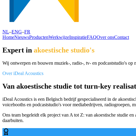
NL
–
ENG
–
FR
Home
Nieuws
Producten
Werkwijze
Inspiratie
FAQ
Over ons
Contact
Expert in
akoestische
studio's
Wij ontwerpen en bouwen muziek-, radio-, tv- en podcaststudio's op ma
Over iDeal Acoustics
Van akoestische studie tot turn-key realisat
iDeal Acoustics is een Belgisch bedrijf gespecialiseerd in de akoestis
voicebooths en podcaststudio's voor mediabedrijven, radiogroepen, mu
Ons team begeleidt elk project van A tot Z: van akoestische studie en
daarbuiten.