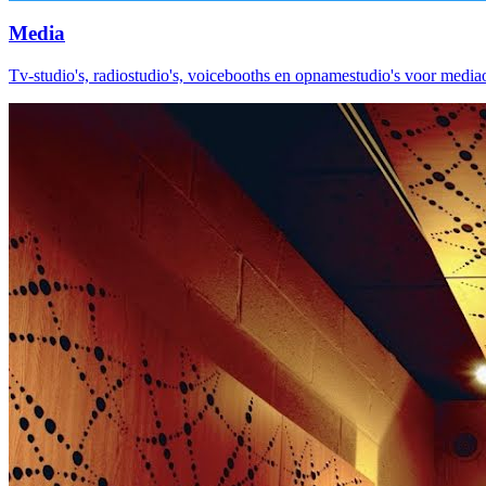
Media
Tv-studio's, radiostudio's, voicebooths en opnamestudio's voor mediao